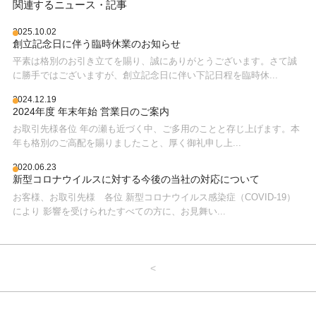
関連するニュース・記事
2025.10.02
創立記念日に伴う臨時休業のお知らせ
平素は格別のお引き立てを賜り、誠にありがとうございます。さて誠
に勝手ではございますが、創立記念日に伴い下記日程を臨時休...
2024.12.19
2024年度 年末年始 営業日のご案内
お取引先様各位 年の瀬も近づく中、ご多用のことと存じ上げます。本
年も格別のご高配を賜りましたこと、厚く御礼申し上...
2020.06.23
新型コロナウイルスに対する今後の当社の対応について
お客様、お取引先様 各位 新型コロナウイルス感染症（COVID-19）
により 影響を受けられたすべての方に、お見舞い...
<