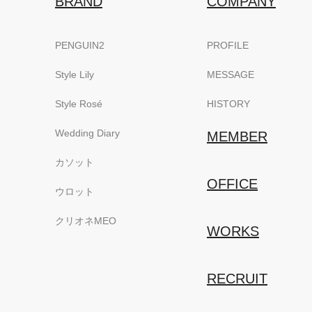
BRAND
COMPANY
PENGUIN2
PROFILE
Style Lily
MESSAGE
Style Rosé
HISTORY
Wedding Diary
MEMBER
カソット
OFFICE
ウロット
クリオネMEO
WORKS
RECRUIT