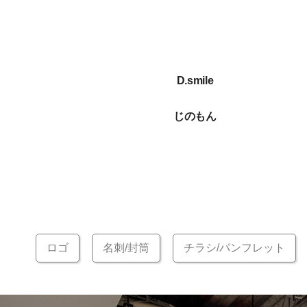
D.smile
じのもん
ロゴ
名刺/封筒
チラシ/パンフレット