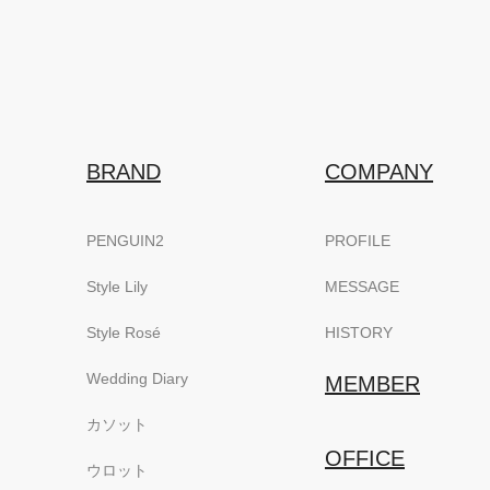
BRAND
COMPANY
PENGUIN2
PROFILE
Style Lily
MESSAGE
Style Rosé
HISTORY
Wedding Diary
MEMBER
カソット
OFFICE
ウロット